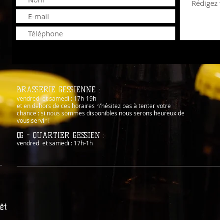
BRASSERIE GESSIENNE :
vendredi et samedi : 17h-19h
et en dehors de ces horaires n'hésitez pas à tenter votre
chance : si nous sommes disponibles nous serons heureux de
vous servir !
QG - QUARTIER GESSIEN :
vendredi et samedi : 17h-1h
êt