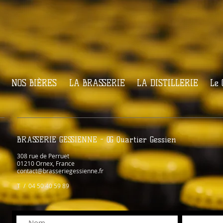
NOS BIÈRES
LA BRASSERIE
LA DISTILLERIE
Le
BRASSERIE GESSIENNE - QG Quartier Gessien
308 rue de Perruet
01210 Ornex, France
contact@brasseriegessienne.fr
T / 04 50 40 59 89