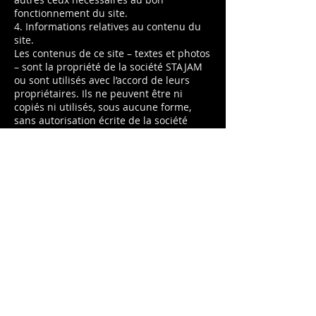
fonctionnement du site.
4. Informations relatives au contenu du
site.
Les contenus de ce site – textes et photos
– sont la propriété de la société STAJAM
ou sont utilisés avec l’accord de leurs
propriétaires. Ils ne peuvent être ni
copiés ni utilisés, sous aucune forme,
sans autorisation écrite de la société
STAJAM ou d’un de leurs propriétaires.
Ce site a été créé et mis en page par
Stéphanie Ponsart.
4. Informations relatives
au médiateur de la
consommation.
Le médiateur est le "Centre de la
Médiation de la Consommation des
Concilitateurs de justice' - CM2C : 14 rue
Saint Jean 75017 Paris.
Photos par Stéphanie Ponsart pour Brasserie