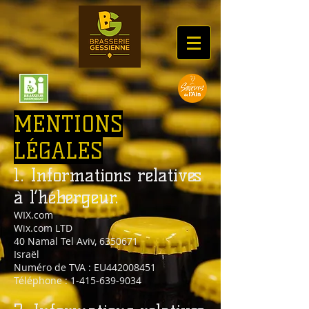
MENTIONS
LÉGALES
1. Informations relatives
à l’hébergeur.
WIX.com
Wix.com LTD
40 Namal Tel Aviv,
6350671
Israël
Numéro de TVA : EU442008451
Téléphone :
1-415-639-9034